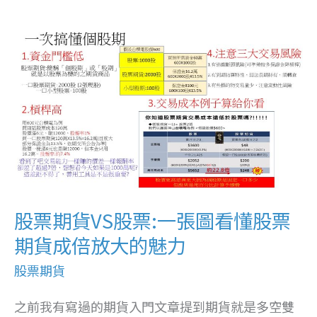
股
票
期
貨
VS
股
票:
一
股票期貨VS股票:一張圖看懂股票
張
期貨成倍放大的魅力
圖
看
股票期貨
懂
之前我有寫過的期貨入門文章提到期貨就是多空雙
股