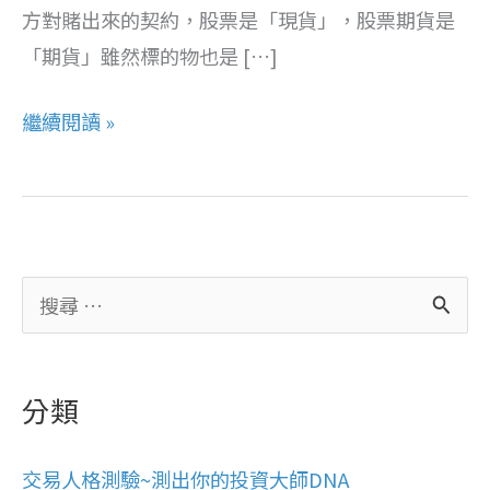
方對賭出來的契約，股票是「現貨」，股票期貨是
票
「期貨」雖然標的物也是 […]
期
貨
繼續閱讀 »
成
倍
放
大
的
搜
魅
尋
力
關
分類
鍵
字
交易人格測驗~測出你的投資大師DNA