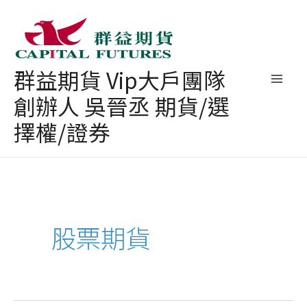
跳
至
主
群益期貨 Vip大戶團隊
要
創辦人 吳晉丞 期貨/選
內
容
擇權/證券
股票期貨