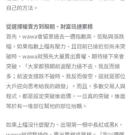
自己的方法。
從選擇權賣方到股期、財富迅速累積
首先，wawa會留意過去一週指數高、低點與漲跌
幅，如果指數上檔有壓力、且目前已接近但尚未突
破時、wawa就預先大量賣出賣權、期待接下來會
突破，「大家都預期前波壓力過不去，我反而做
多；前波支撐跌不破時、我反而做空，這就是那位
大戶逆向思考給我的啟發」。而且，多數交易人與
程式，都是設定突破後追價，一旦真的突破，後面
等於有一堆部位幫他的部位抬轎。
如果上檔沒什麼壓力、出現第一根中長紅或黑K，
wawa就順勢操作、賣出賣權或買權。「我以週選