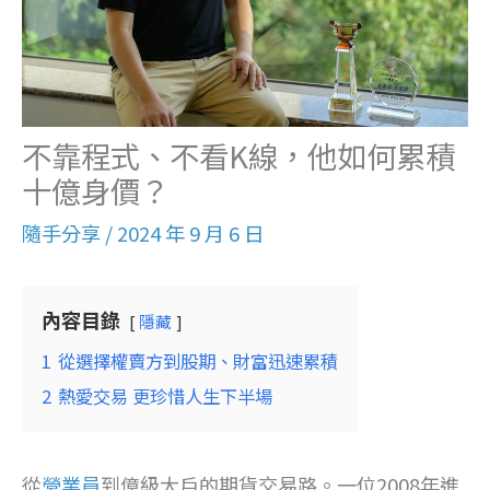
不靠程式、不看K線，他如何累積
十億身價？
隨手分享
/
2024 年 9 月 6 日
內容目錄
隱藏
1
從選擇權賣方到股期、財富迅速累積
2
熱愛交易 更珍惜人生下半場
從
營業員
到億級大戶的期貨交易路。一位2008年進