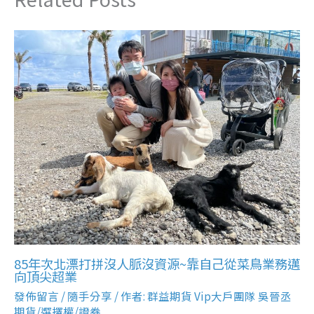
85年次北漂打拼沒人脈沒資源~靠自己從菜鳥業務邁
向頂尖超業
發佈留言
/
隨手分享
/ 作者:
群益期貨 Vip大戶團隊 吳晉丞
期貨/選擇權/證券