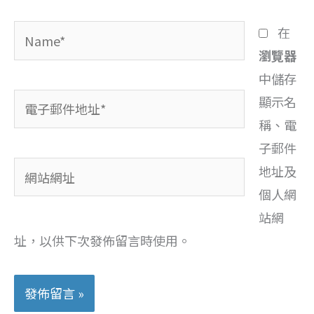
Name*
在
瀏覽器
中儲存
電
顯示名
子
稱、電
郵
子郵件
網
件
地址及
站
地
個人網
網
址
站網
址
*
址，以供下次發佈留言時使用。