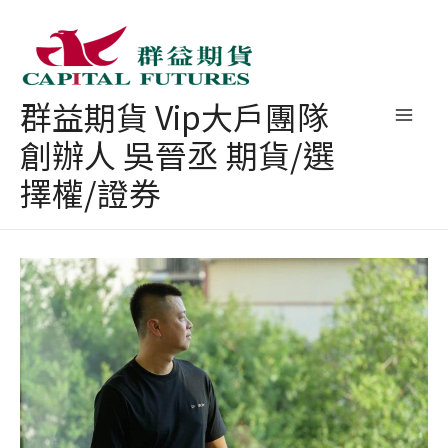
跳
至
主
群益期貨 Vip大戶團隊
要
創辦人 吳晉丞 期貨/選
內
容
擇權/證券