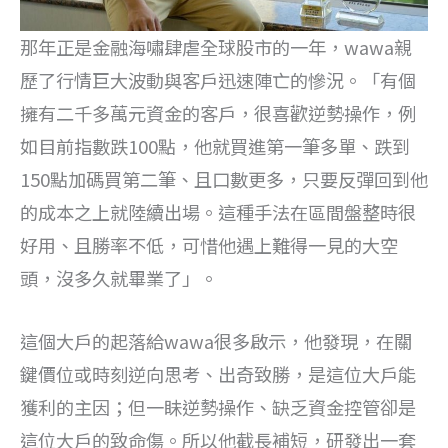
那年正是金融海嘯肆虐全球股市的一年，wawa親
歷了行情巨大波動與客戶迅速陣亡的慘況。「有個
擁有二千多萬元資金的客戶，很喜歡逆勢操作，例
如目前指數跌100點，他就買進第一筆多單、跌到
150點加碼買第二筆、且口數更多，只要反彈回到他
的成本之上就陸續出場。這種手法在區間盤整時很
好用、且勝率不低，可惜他遇上難得一見的大空
頭，沒多久就畢業了」。
這個大戶的起落給wawa很多啟示，他發現，在關
鍵價位或時刻逆向思考、出奇致勝，是這位大戶能
獲利的主因；但一眛逆勢操作、缺乏資金控管卻是
這位大戶的致命傷。所以他截長補短，研發出一套