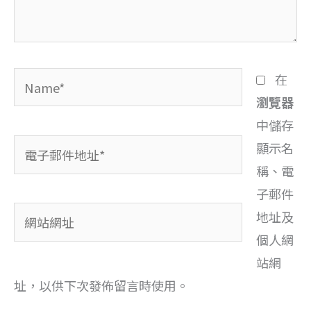
容...
Name*
在
瀏覽器
中儲存
電
顯示名
子
稱、電
郵
子郵件
網
件
地址及
站
地
個人網
網
址
站網
址
*
址，以供下次發佈留言時使用。