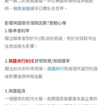
數一數二的金融重鎮。早在美國華爾街還未崛起
時，
倫敦金融城
早已聞名全世界。
影響英國股市漲跌因素?實戰心得
1.聯準會利率
關注聯準會對於升(降)息的態度，對於全球股市往
往造成極大影響。
2.
英國央行BOE
貨幣政策/英鎊匯率
關注BOE的利率政策，
英國央行
態度理所當然的直
接影響倫敦時報指數
3.英國經濟
一個國家的股市大盤，長期還是需要基本面企業的