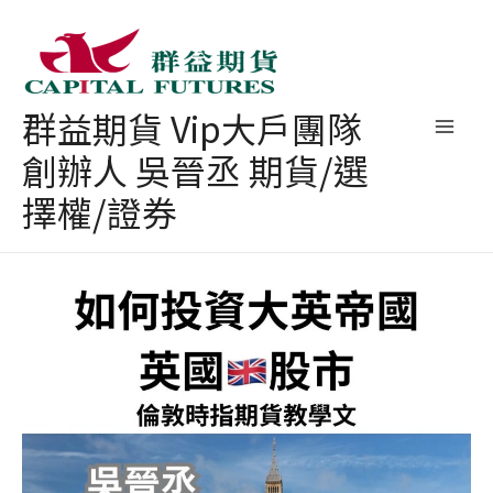
跳
至
主
群益期貨 Vip大戶團隊
要
創辦人 吳晉丞 期貨/選
內
容
擇權/證券