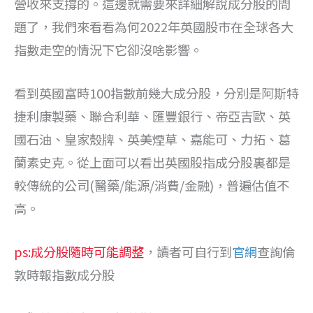
營收來支撐的。這邊就需要來詳細解說成分股的問
題了，我們來看看為何2022年英國股市在全球各大
指數走空的情況下它卻沒啥影響。
看到英國富時100指數前幾大成分股，分別是阿斯特
捷利康製藥、聯合利華、匯豐銀行、帝亞吉歐、英
國石油、皇家殼牌、英美煙草、嘉能可、力拓、葛
蘭素史克。從上面可以看出英國股指成分股裏都是
較傳統的公司(醫藥/能源/消費/金融)，普遍估值不
高。
ps:成分股隨時可能調整
，讀者可自行到
官網
查詢倫
敦時報指數成分股