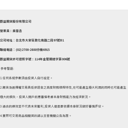
群益期貨股份有限公司
營業員：吳晉丞
公司地址︰台北市大安區敦化南路二段97號B1
聯絡電話︰(02)2700-2888分機6915
群益期貨許可證照字號：114年金管期總字第006號
參考警語:
1.任何系統參數須由投資人自行設定。
2.期貨及選擇權交易具低保證金之高度財務槓桿特性,在可能產生極大利潤的同時也可能產生
極大的損失，投資人開戶前應審慎考慮本身財務能力及經濟狀況。
3.過去的績效並不代表未來獲利,投資人還是要依據本身狀況做好審慎評估。
4.實際可交易商品相關資訊請以主管機關公告為限。