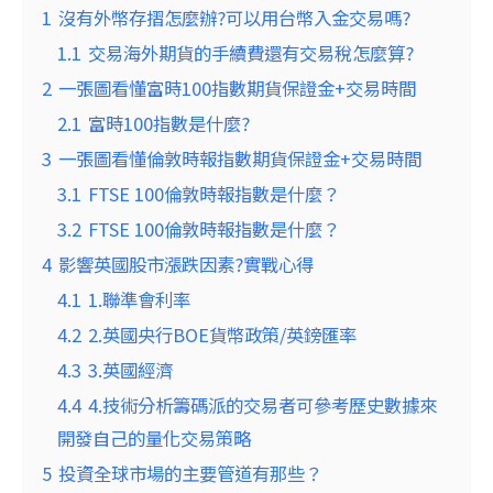
1
沒有外幣存摺怎麼辦?可以用台幣入金交易嗎?
1.1
交易海外期貨的手續費還有交易稅怎麼算?
2
一張圖看懂富時100指數期貨保證金+交易時間
2.1
富時100指數是什麼?
3
一張圖看懂倫敦時報指數期貨保證金+交易時間
3.1
FTSE 100倫敦時報指數是什麼？
3.2
FTSE 100倫敦時報指數是什麼？
4
影響英國股市漲跌因素?實戰心得
4.1
1.聯準會利率
4.2
2.英國央行BOE貨幣政策/英鎊匯率
4.3
3.英國經濟
4.4
4.技術分析籌碼派的交易者可參考歷史數據來
開發自己的量化交易策略
5
投資全球市場的主要管道有那些？