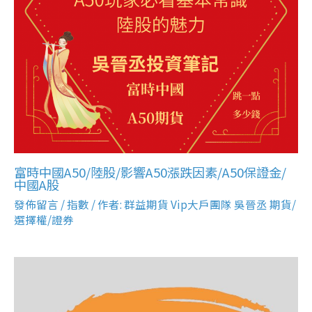
富時中國A50/陸股/影響A50漲跌因素/A50保證金/
中國A股
發佈留言
/
指數
/ 作者:
群益期貨 Vip大戶團隊 吳晉丞 期貨/
選擇權/證券