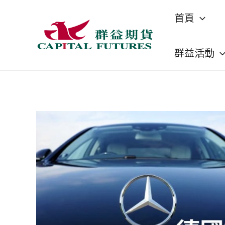
跳
首頁
至
主
群益活動
要
內
容