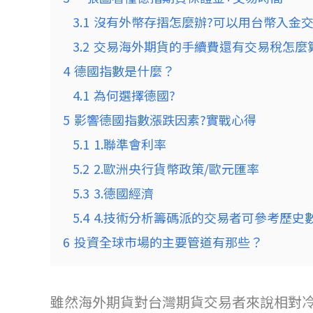
3.1
沒有外幣存摺怎麼辦?可以用台幣入金交
3.2
交易海外期貨的手續費還有交易稅怎麼
4
德國指數是什麼？
4.1
為何選擇德國?
5
影響德國指數漲跌因素?實戰心得
5.1
1.聯準會利率
5.2
2.歐洲央行貨幣政策/歐元匯率
5.3
3.德國經濟
5.4
4.技術分析籌碼派的交易者可參考歷史
6
投資全球市場的主要管道有那些？
雖然海外期貨對台灣期貨交易者來說相對