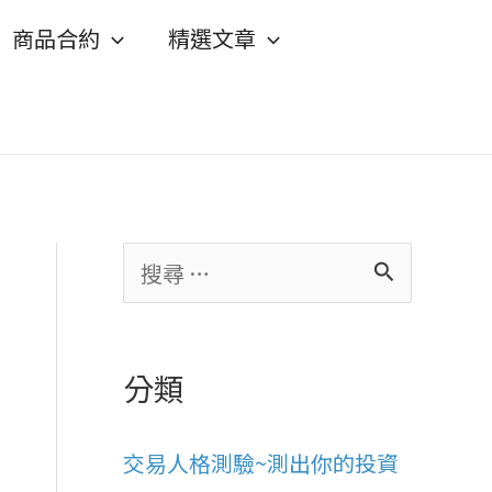
商品合約
精選文章
搜
尋
關
分類
鍵
字
交易人格測驗~測出你的投資