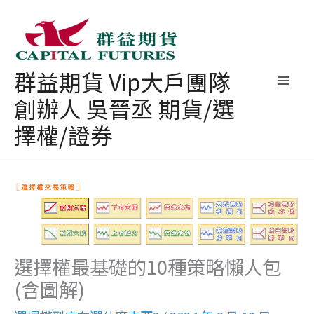
跳
至
主
群益期貨 Vip大戶團隊
要
創辦人 吳晉丞 期貨/選
內
容
擇權/證券
選擇權最基礎的10種策略懶人包
(含圖解)