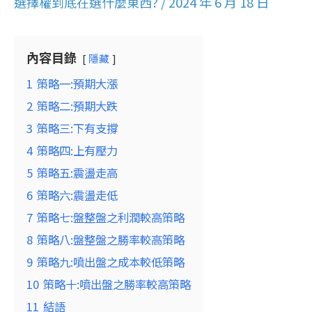
選擇權到底在選什麼東西?
/
2024 年 6 月 18 日
內容目錄
隱藏
1
策略一:預期大漲
2
策略二:預期大跌
3
策略三:下有支撐
4
策略四:上有壓力
5
策略五:震盪走高
6
策略六:震盪走低
7
策略七:盤整盤之利潤較高策略
8
策略八:盤整盤之勝率較高策略
9
策略九:噴出盤之成本較低策略
10
策略十:噴出盤之勝率較高策略
11
結語