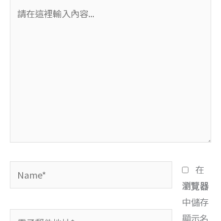
請
在
這
裡
輸
入
內
容...
Name*
在
瀏覽器
中儲存
電
顯示名