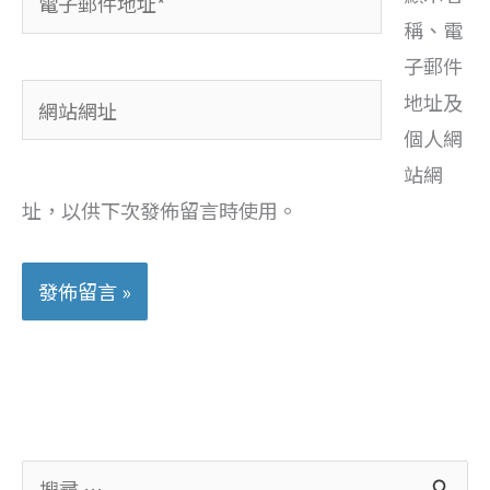
子
稱、電
郵
子郵件
網
件
地址及
站
地
個人網
網
址
站網
址
*
址，以供下次發佈留言時使用。